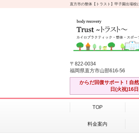
直方市の整体【トラスト】甲子園出場校
〒822-0034
福岡県直方市山部616-56
からだ回復サポート！自然治
日(火祝)16
TOP
料金案内