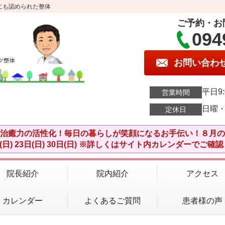
にも認められた整体
ご予約・お
094
お問い合わ
平日9:
営業時間
日曜
定休日
癒力の活性化！毎日の暮らしが笑顔になるお手伝い！８月の店休日：
日(日) 23日(日) 30日(日) ※詳しくはサイト内カレンダーで
院長紹介
院内紹介
アクセス
カレンダー
よくあるご質問
患者様の声